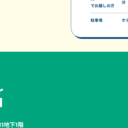
分
でお越しの方
駐車場
ホ
11地下1階