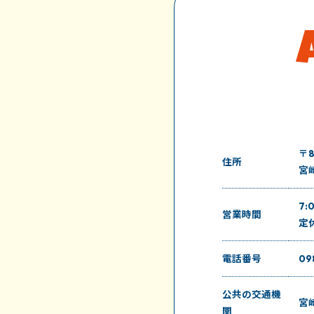
〒8
住所
宮
7:
営業時間
定
電話番号
09
公共の交通機
宮
関