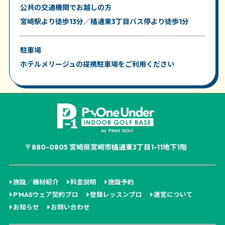
責任を問いません。
公共の交通機関
でお越しの方
宮崎駅より徒歩13分／橘通東3丁目バス停より徒歩1分
11. 利用者は、ゴルフ練習場の設備、器具備品等について
善良なる管理者の注意義務をもって利用するものと
駐車場
し、これらの汚損、破損、紛失等については新品の再
ホテルメリージュの提携駐車場をご利用ください
調達費用、修理代その他の一切の損害を利用者が負担
します。
12. 入会時に届出を出した個人情報(住所・電話番号)に変
更が生じた場合は、速やかに所定の用紙に記入し、書
面を持って届出いたします。
〒880-0805 宮崎県宮崎市橘通東3丁目1-11地下1階
13. ゴルフ練習場は、次のいずれかに該当する場合施設
全体または一部を休業することができます。
(1) 天災等の不可抗力、行政指導、社会情勢の著しい
施設／機材紹介
料金説明
施設予約
変化、その他やむを得ない事情により本サービスの提
P’MASウェア契約プロ
登録レッスンプロ
運営について
供が困難と判断した場合
お知らせ
お問い合わせ
(2) 施設の整備または点検を要する場合