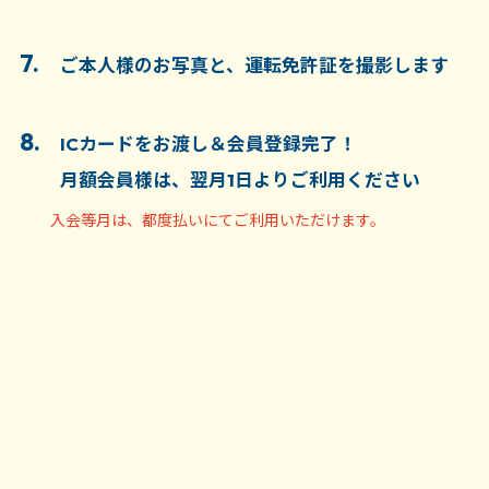
本人(やむを得ない事情がある場合は代理人が代理権
を証する書面を持参して)がP-One Under の窓口にお
7.
ご本人様のお写真と、運転免許証を撮影します
いて所定の手続きを行うものとします。口頭、電話、
FAX、郵送等の方法による手続きはできません。会員
種別の際も同様の条件で受付し、変更手数料2,200円
8.
ICカードをお渡し＆会員登録完了！
を頂戴します。
月額会員様は、翌月1日よりご利用ください
5. 休会期間は最大３ヶ月間とし、当該期間には月会費の
入会等月は、都度払いにてご利用いただけます。
納入義務は発生しないものとします。但し利用者は、
休会期間終了後は最低１ヶ月以上の期間有料会員に復
帰するものとし、休会期間中に退会を希望する場合
は、１ヶ月分の月会費及び消費税相当額を納入して退
会できるものとします。
6. 会員証の発行手数料として、1,100円税（税込）を支
払います。紛失の際は申し出て、再度発行手数料を支
払います。