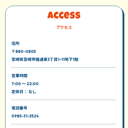
7. 利用者は、予約を消化してから次の予約を入れるもの
とし、重複の予約はないものとする。
Access
8. 無断キャンセルが３回となった場合は、1週間の利用
アクセス
停止(一時的に退会扱いとなります)となります。
住所
9. ゴルフ練習場の利用に当たって、以下の行為を禁止し
〒880-0805
ます。
宮崎県宮崎市橘通東3丁目1-11地下1階
(1) 無許可の写真・ビデオ撮影・録音
(2) 施設内に無許可で物品を残置すること
営業時間
(3) 他のお客様への迷惑・危険になるような言動をす
7:00 ～ 22:00
ること
定休日： なし
(4) 暴力的な言動、暴力行為、威嚇行為、他人を誹謗
中傷する行為、これらに相当する行為
電話番号
10. 利用者は、自己の私物・金品は自己責任で管理する
0985-31-3524
ものとし、これらの破損・盗難などに関しては一切の